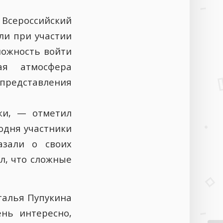
 Всероссийский
ли при участии
можность войти
ая атмосфера
представления
жи, — отметил
одня участники
азали о своих
л, что сложные
талья Пупукина
нь интересно,