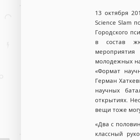
13 октября 20
Science Slam 
Городского пс
в состав жю
мероприятия 
молодежных на
«Формат науч
Герман Хаткев
научных бата
открытиях. Не
вещи тоже мог
«Два с полови
классный рук