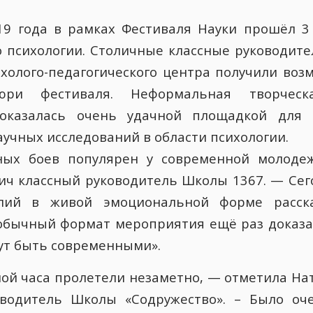
19 года в рамках Фестиваля Науки прошёл 3
по психологии. Столичные классные руководите
ихолого-педагогического центра получили воз
ри фестиваля. Неформальная творческ
оказалась очень удачной площадкой для 
учных исследований в области психологии.
ных боев популярен у современной молоде
ич классный руководитель Школы 1367. — Сег
лий в живой эмоциональной форме расск
обычный формат мероприятия ещё раз доказа
ут быть современными».
ной часа пролетели незаметно, — отметила На
оводитель Школы «Содружество». – Было оче