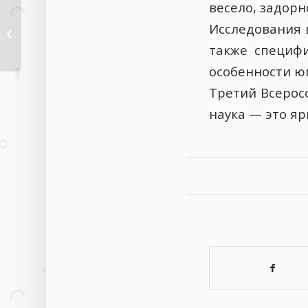
весело, задорн
Обращение
Исследования 
председателя
Ассоциации
также специфи
классных...
особенности ю
Третий Всеросс
наука — это яр