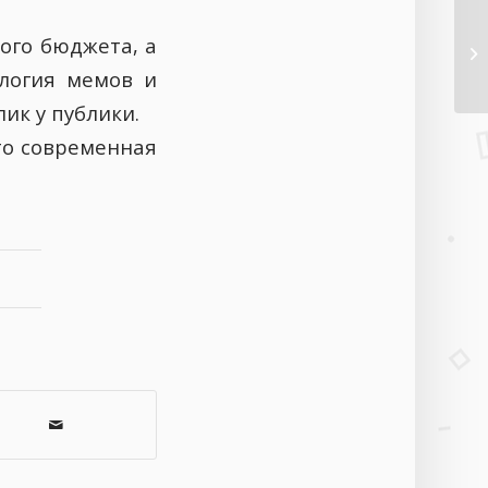
ого бюджета, а
ология мемов и
ик у публики.
что современная