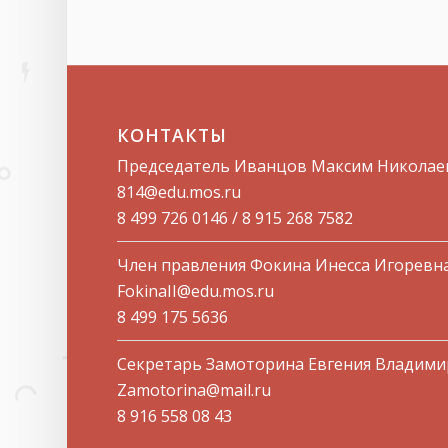
КОНТАКТЫ
Председатель Иванцов Максим Николае
814@edu.mos.ru​
8 499 726 0146 / 8 915 268 7582
Член правления Фокина Инесса Игоревн
FokinaII@edu.mos.ru
8 499 175 5636
Секретарь Замоторина Евгения Владим
Zamotorina@mail.ru
8 916 558 08 43