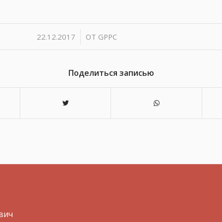
/
22.12.2017
ОТ
GPPC
Поделиться записью
вич