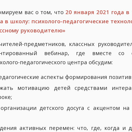
рмируем вас о том, что
20 января 2021 года
в 
а в школу: психолого-педагогические техно
ассному руководителю»
чителей-предметников, классных руководите
иентированный вебинар, где вместе со с
холого-педагогического центра обсудим:
едагогические аспекты формирования позитивн
жать мотивацию детей средствами интер
роке;
 организации детского досуга с акцентом н
ения активных перемен: что, где, когда и 