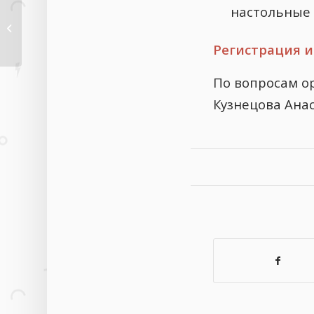
настольные
Ассоциация классных
руководителей
(АКРОО)...
Регистрация и
​По вопросам о
Кузнецова Ана