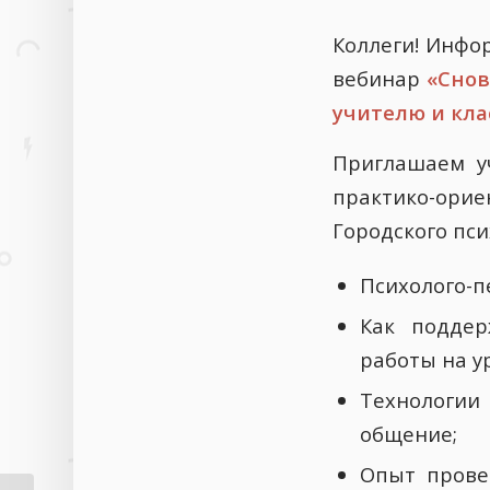
Коллеги! Инфо
вебинар
«Снов
учителю и кл
Приглашаем у
практико-ор
Городского пси
Психолого-п
Как поддер
работы на у
Технологии
общение;
Опыт провед