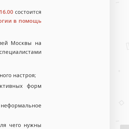
16.00
состоится
логии в помощь
лей Москвы на
пециалистами
ого настроя;
активных форм
а неформальное
для чего нужны