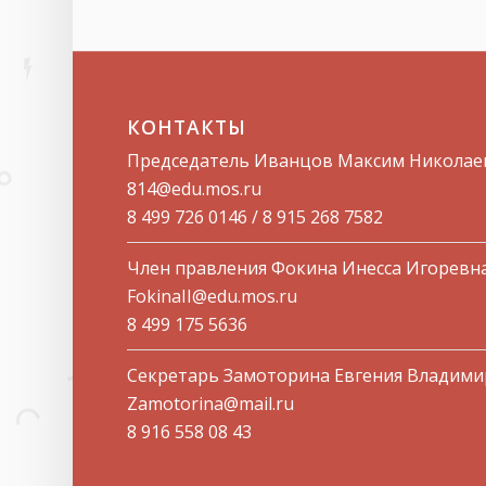
КОНТАКТЫ
Председатель Иванцов Максим Николае
814@edu.mos.ru​
8 499 726 0146 / 8 915 268 7582
Член правления Фокина Инесса Игоревн
FokinaII@edu.mos.ru
8 499 175 5636
Секретарь Замоторина Евгения Владим
Zamotorina@mail.ru
8 916 558 08 43