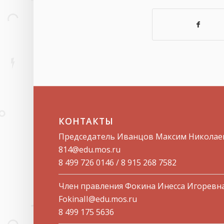
КОНТАКТЫ
Председатель Иванцов Максим Николае
814@edu.mos.ru​
8 499 726 0146 / 8 915 268 7582
Член правления Фокина Инесса Игоревн
FokinaII@edu.mos.ru
8 499 175 5636