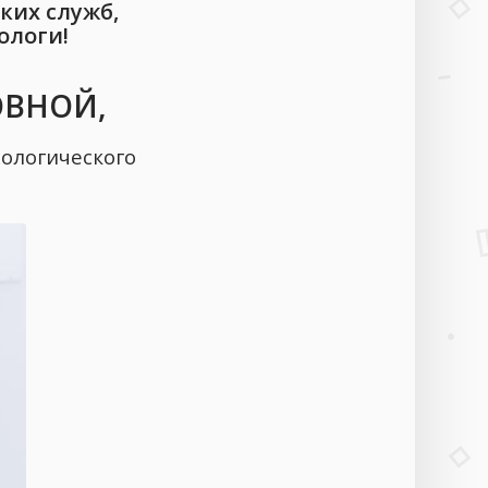
ких служб,
ологи!
ОВНОЙ,
ологического