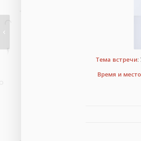
Поздравление с
Новым годом от
председателя...
Тема встречи
:
Время и место